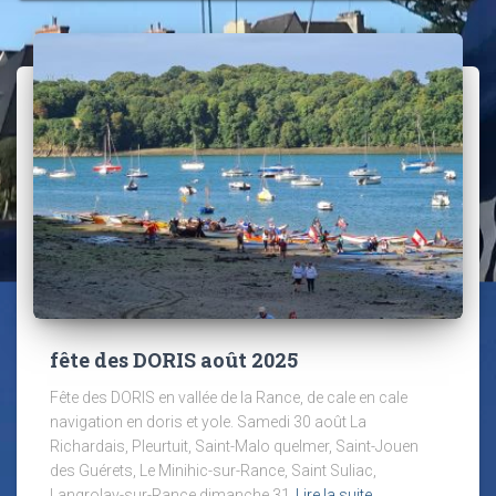
fête des DORIS août 2025
Fête des DORIS en vallée de la Rance, de cale en cale
navigation en doris et yole. Samedi 30 août La
Richardais, Pleurtuit, Saint-Malo quelmer, Saint-Jouen
des Guérets, Le Minihic-sur-Rance, Saint Suliac,
Langrolay-sur-Rance dimanche 31
Lire la suite